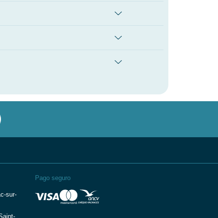
Pago seguro
c-sur-
aint-