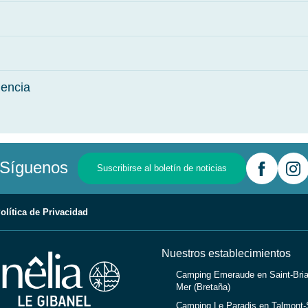
iencia
Síguenos
Suscribirse al boletín de noticias
olítica de Privacidad
Nuestros establecimientos
Camping Emeraude en Saint-Bria
Mer (Bretaña)
Camping Le Paradis en Talmont-S