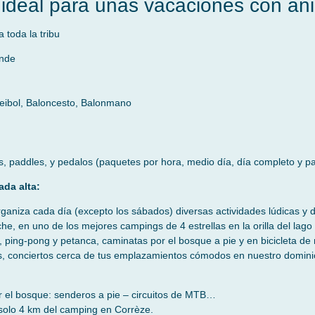
ideal para unas vacaciones con an
 toda la tribu
ande
eibol, Baloncesto, Balonmano
s, paddles, y pedalos (paquetes por hora, medio día, día completo y pa
da alta:
ganiza cada día (excepto los sábados) diversas actividades lúdicas y d
, en uno de los mejores campings de 4 estrellas en la orilla del lago
ol, ping-pong y petanca, caminatas por el bosque a pie y en bicicleta d
es, conciertos cerca de tus emplazamientos cómodos en nuestro domini
el bosque: senderos a pie – circuitos de MTB…
solo 4 km del camping en Corrèze.