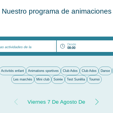
Nuestro programa de animaciones
Desde
as actividades de la
Activités enfant
Animations sportives
Club Ados
Club Ados
Danse
Les marchés
Mini club
Soirée
Test Sunêlia
Tournoi
Viernes 7 De Agosto De