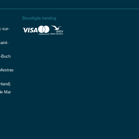
Beveiligde betaling
-sur-
aint-
e-Buch
-Mestras
nland)
de Mar