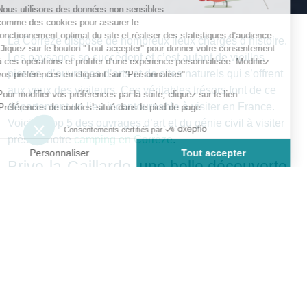
La Corrèze dispose de nombreux lieux chargés d’histoire.
Les paysages se succèdent et c’est autant de vieilles
pierres, d’ouvrages d’arts et de sites naturels qui s’offrent
aux yeux des visiteurs. Ces véritables trésors font de ce
département un lieu incontournable à visiter en France.
Voici le Top 5 des ouvrages d’art et du génie civil à visiter
près de notre
camping en Corrèze
.
Brive-la-Gaillarde, une belle découverte
La ville de
Brive-la-Gaillarde
est peut-être l’une des
premières à nous venir en tête lorsque l’on pense à la
Corrèze
. Cette ville regorge de nombreux lieux intéressants
à visiter lors d’un séjour dans ce département de Nouvelle-
Aquitaine. Pour les amateurs d’art, le musée Labenche situé
dans une bâtisse Renaissance sera un arrêt obligé afin de
contempler les différentes collections liées à l’histoire de la