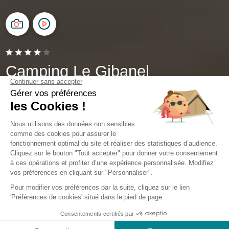
Camping Le Gibanel
Argentat-sur-Dordogne, Corrèze
Ouvert du
24 mai 2026
au
27 septembre 2026
Vivez une expérience unique entre nature, confort et
modernité grâce à
l’application camping Sunêlia
, votre
alliée digitale pendant tout votre séjour dans notre
camping
en Corrèze
.
Disponible gratuitement sur
iOS et Android
, cette
application camping
vous permet d’accéder à toutes les
informations essentielles
sur votre séjour : animations,